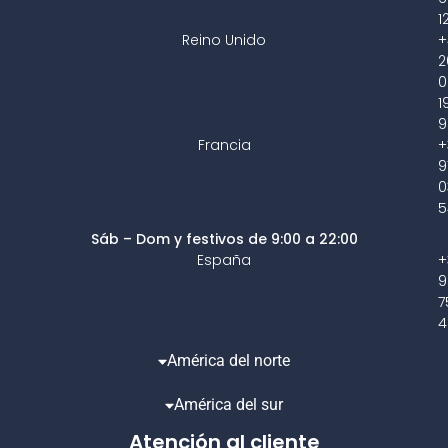
1
Reino Unido
+
2
0
1
9
Francia
+
9
0
5
Sáb – Dom y festivos de 9:00 a 22:00
España
+
9
7
4
América del norte
América del sur
Atención al cliente