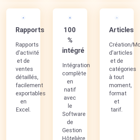
Rapports
100
Articles
%
Rapports
Création/Mo
intégré
d'activité
d'articles
et de
et de
Intégration
ventes
catégories
complète
détaillés,
à tout
en
facilement
moment,
natif
exportables
format
avec
en
et
le
Excel.
tarif.
Software
de
Gestion
Hôtelière