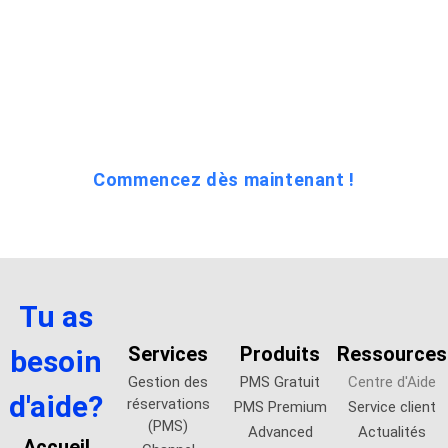
étapes:
1. Téléchargez le POS pour l’hôtellerie
2. Installez-le
3. Commencez à l’utiliser
Commencez dès maintenant !
Tu as
Services
Produits
Ressources
besoin
Gestion des
PMS Gratuit
Centre d'Aide
d'aide?
réservations
PMS Premium
Service client
(PMS)
Advanced
Actualités
Accueil