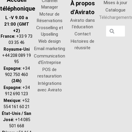
Channel
À propos
Mises à jour
Manager
téléphonique
Catalogue
d'Avirato
Moteur de
Téléchargement
L -V 9.00 a
Avirato dans
Réservations
21:00 (GMT
l'éducation
Crosselling et
+2)
Contact
Upselling
France:
+33 9 73
Web design
Histoires de
03 35 46
réussite
Email marketing
Royaume-Uni
+44 208 089 19
Communication
95
d’Entreprise
Espagne:
+34
POS de
902 750 460
restauration
(24h)
Intégrations
Espagne:
+34
avec Avirato
912 690 123
Mexique:
+52
554 161 60 21
État-Unis / San
José:
+14 085
501 668