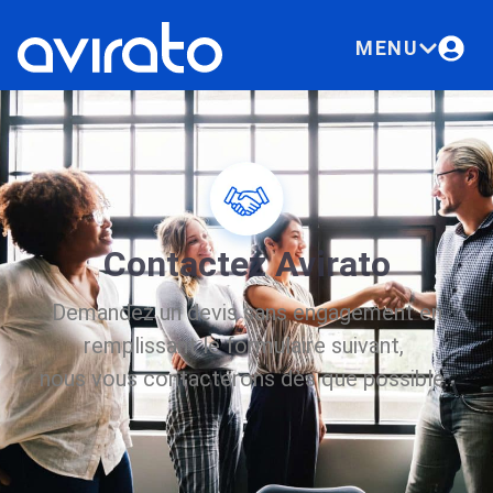
MENU
Contactez Avirato
Demandez un devis sans engagement en
remplissant le formulaire suivant,
nous vous contacterons dès que possible..