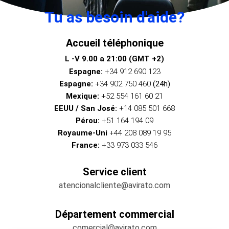
Tu as besoin d'aide?
Accueil téléphonique
L -V 9.00 a 21:00 (GMT +2)
Espagne:
+34 912 690 123
Espagne:
+34 902 750 460
(24h)
Mexique:
+52 554 161 60 21
EEUU / San José:
+14 085 501 668
Pérou:
+51 164 194 09
Royaume-Uni
+44 208 089 19 95
France:
+33 973 033 546
Service client
atencionalcliente@avirato.com
Département commercial
comercial@avirato.com