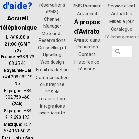
d'aide?
réservations
PMS Premium
Service client
(PMS)
Advanced
Actualités
Accueil
Channel
À propos
Mises à jour
Manager
téléphonique
Catalogue
d'Avirato
Moteur de
Téléchargement
L -V 9.00 a
Avirato dans
Réservations
21:00 (GMT
l'éducation
Crosselling et
+2)
Contact
Upselling
France:
+33 9 73
Web design
Histoires de
03 35 46
réussite
Email marketing
Royaume-Uni
+44 208 089 19
Communication
95
d’Entreprise
Espagne:
+34
POS de
902 750 460
restauration
(24h)
Intégrations
Espagne:
+34
avec Avirato
912 690 123
Mexique:
+52
554 161 60 21
État-Unis / San