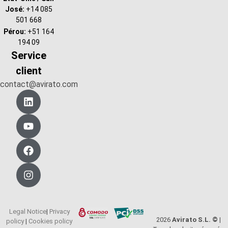
José:
+14 085
501 668
Pérou:
+51 164
194 09
Service
client
contact@avirato.com
Legal Notice
|
Privacy
2026
Avirato S.L. © |
policy
|
Cookies policy