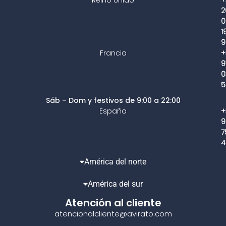
2
0
1
9
Francia
+
9
0
5
Sáb – Dom y festivos de 9:00 a 22:00
España
+
9
7
4
América del norte
América del sur
Atención al cliente
atencionalcliente@avirato.com