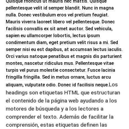
Quisque rhoncus ut mauris nec mattis. Quisque
pellentesque velit id semper blandit. Nunc in magna
nulla. Donec vestibulum eros vel pretium feugiat.
Mauris viverra laoreet libero vel pellentesque. Donec
facilisis convallis ex sit amet auctor. Sed vehicula,
sapien eu ullamcorper lobortis, lectus ipsum
condimentum diam, eget pretium velit risus a mi. Sed
semper nisi
eu
est dapibus, at accumsan lectus iaculis.
Orci varius natoque penatibus et magnis dis parturient
montes, nascetur ridiculus mus. Pellentesque vitae
turpis vel purus molestie consectetur. Fusce lacinia
fringilla fringilla. Sed in metus ornare, luctus arcu
Los
aliquam, vulputate odio. Donec id facilisis neque.
headings son etiquetas HTML que
estructuran
el contenido de la página web
ayudando a los
motores de búsqueda y a los lectores a
comprender el texto. Además de facilitar la
comprensión, estas etiquetas definen las