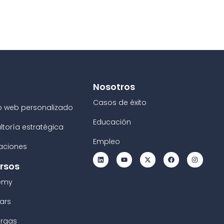
Nosotros
Casos de éxito
o web personalizado
Educación
ltoría estratégica
Empleo
raciones
rsos
emy
ars
rgas