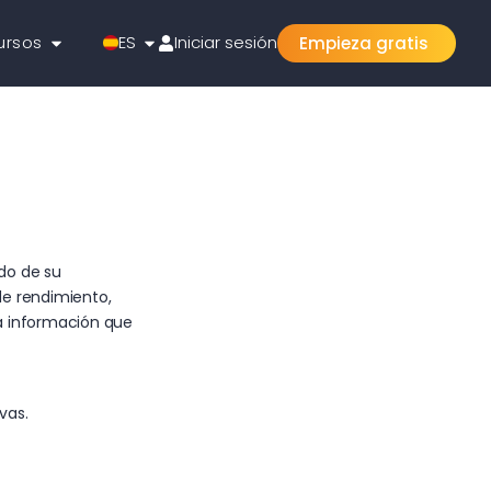
ursos
ES
Iniciar sesión
Empieza gratis
do de su
 de rendimiento,
la información que
vas.