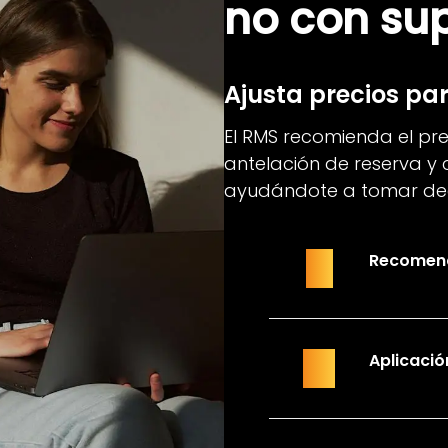
no con su
Ajusta precios pa
El RMS recomienda el pr
antelación de reserva y
ayudándote a tomar deci
Recomend
01
Aplicació
02