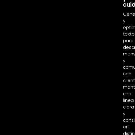
cui
Gene
y
optim
texto
para
descr
mens
y
comu
con
clien
mant
una
línea
clara
y
consi
en
disti