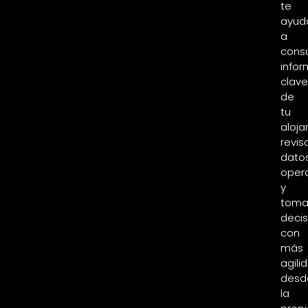
te
ayud
a
consu
infor
clave
de
tu
aloja
revis
dato
opera
y
toma
decis
con
más
agili
desd
la