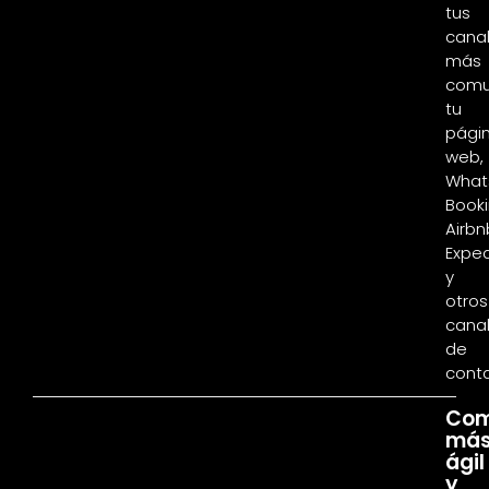
tus
cana
más
comu
tu
pági
web,
What
Booki
Airbn
Expe
y
otros
cana
de
conta
03
Com
má
ágil
y