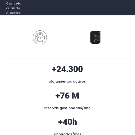
Cancela
cuando
quieras.
+24.300
alojamientos activos
+76 M
reservas gestionadas/año
+40h
ahorradas/mes