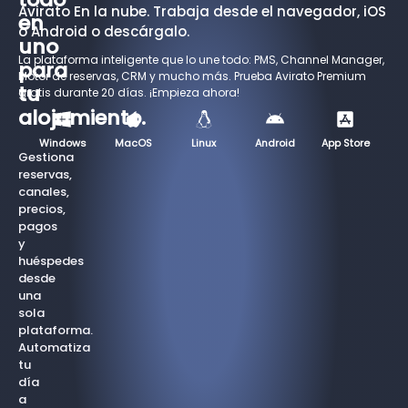
Avirato En la nube. Trabaja desde el navegador, iOS
en
o Android o descárgalo.
uno
La plataforma inteligente que lo une todo: PMS, Channel Manager,
para
Motor de reservas, CRM y mucho más. Prueba Avirato Premium
tu
gratis durante 20 días. ¡Empieza ahora!
alojamiento.
Windows
MacOS
Linux
Android
App Store
Gestiona
reservas,
canales,
precios,
pagos
y
huéspedes
desde
una
sola
plataforma.
Automatiza
tu
día
a