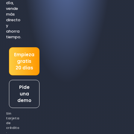
día,
vende
más
directo
y
ahorra
tiempo.
Empieza
gratis
20 días
Pide
una
demo
Sin
tarjeta
de
crédito
·