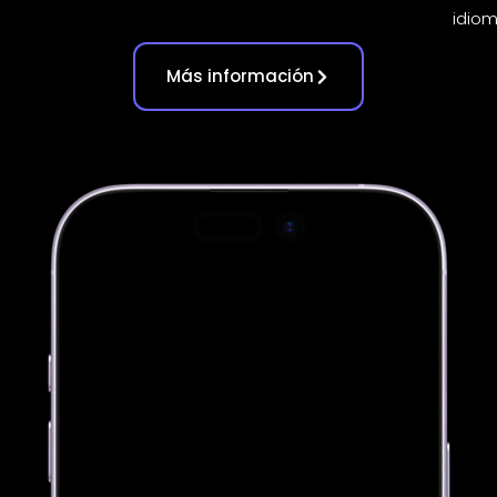
idiom
Más información