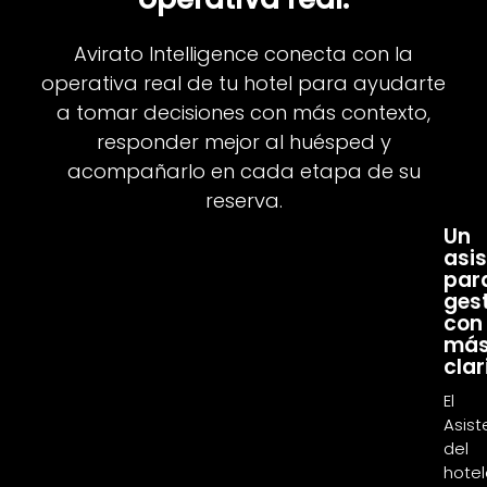
Avirato Intelligence conecta con la
operativa real de tu hotel para ayudarte
a tomar decisiones con más contexto,
responder mejor al huésped y
acompañarlo en cada etapa de su
reserva.
01
Un
asis
par
ges
con
má
cla
El
Asist
del
hotel