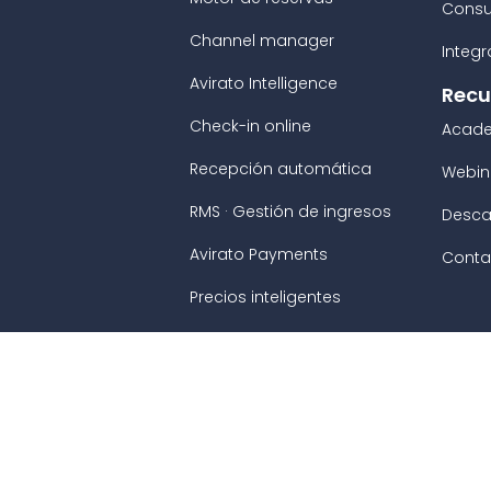
Consu
Channel manager
Integ
Avirato Intelligence
Recu
Check-in online
Acad
Recepción automática
Webin
RMS · Gestión de ingresos
Desca
Avirato Payments
Conta
Precios inteligentes