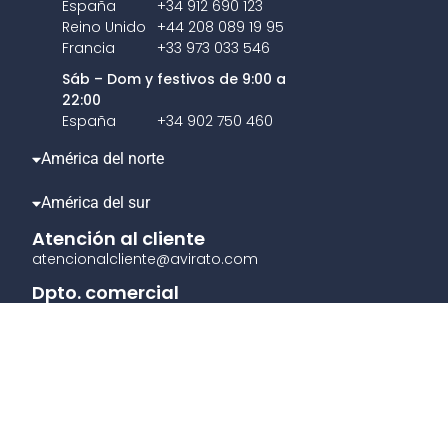
España
+34 912 690 123
Reino Unido
+44 208 089 19 95
Francia
+33 973 033 546
Sáb – Dom y festivos de 9:00 a
22:00
España
+34 902 750 460
América del norte
América del sur
Atención al cliente
atencionalcliente@avirato.com
Dpto. comercial
comercial@avirato.com
Aviso legal
|
Política de Privacidad
|
Política de Cookies