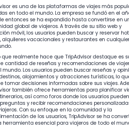
visor es una de las plataformas de viajes más popul
adas en todo el mundo. La empresa se fundó en el a
e entonces se ha expandido hasta convertirse en u
dad global de viajeros. A través de su sitio web y
ción móvil, los usuarios pueden buscar y reservar hot
, alquileres vacacionales y restaurantes en cualquie
undo.
o que realmente hace que TripAdvisor destaque es s
e cantidad de reseñas y recomendaciones de viaje
l mundo. Los usuarios pueden buscar reseñas y opin
destinos, alojamientos y atracciones turísticas, lo qu
e tomar decisiones informadas sobre sus viajes. Ad
visor también ofrece herramientas para planificar vi
itinerarios, así como foros donde los usuarios puede
preguntas y recibir recomendaciones personalizada
viajeros. Con su enfoque en la comunidad y la
limentación de los usuarios, TripAdvisor se ha conver
 herramienta esencial para viajeros de todo el mun