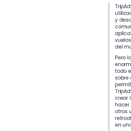
TripAd
utiliz
y desd
comuni
aplica
vuelos
del m
Pero l
enorm
todo e
sobre 
permit
TripAd
crear 
hacer 
otros 
retroa
en una