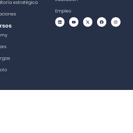
ltoría estratégica
Empleo
raciones
rsos
emy
ars
rgas
cto
2026
Avirato S.L. © |
Todos los derechos reservados.