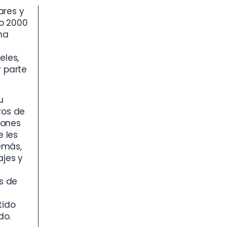
ares y
ño 2000
na
eles,
r parte
u
ros de
iones
e les
emás,
ajes y
n
s de
tido
do.