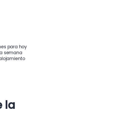
nes para hoy
sta semana
 alojamiento
 la