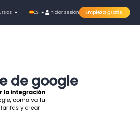
ursos
ES
Iniciar sesión
Empieza gratis
te de google
r la integración
ogle, como va tu
tarifas y crear