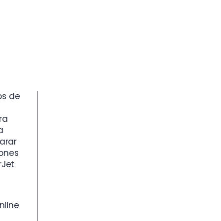
os de
ra
a
arar
iones
rJet
nline