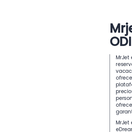
Mrj
OD
MrJet 
reserv
vacaci
ofrece
plataf
precio
person
ofrece
garant
MrJet 
eDream