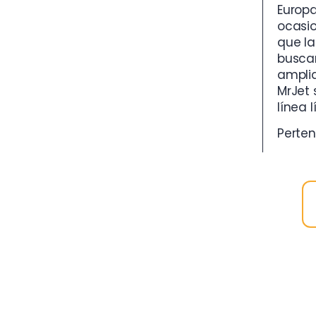
Europa
ocasio
que la
buscan
amplia
MrJet 
línea 
Perte