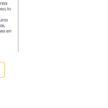
rias
so, lo
 una
os,
jes en