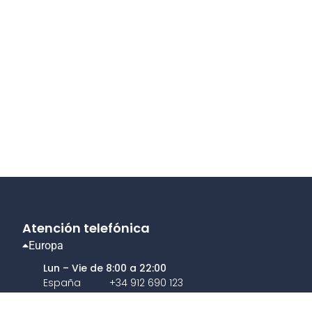
Atención telefónica
Europa
Lun – Vie de 8:00 a 22:00
España
+34 912 690 123
Reino Unido
+44 208 089 19 95
Francia
+33 973 033 546