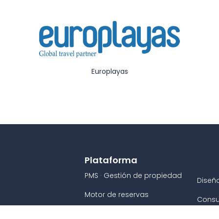
Europlayas
Plataforma
PMS · Gestión de propiedad
Diseñ
Motor de reservas
Consu
Channel manager
Integ