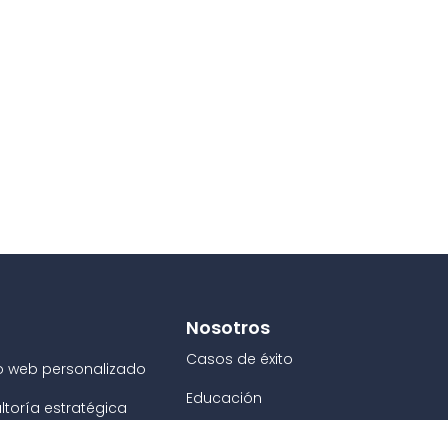
Nosotros
Casos de éxito
o web personalizado
Educación
ltoría estratégica
Empleo
raciones