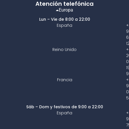
Atención telefónica
Europa
Lun – Vie de 8:00 a 22:00
España
+
9
6
1
Reino Unido
+
2
0
1
9
Francia
+
9
0
5
Sáb – Dom y festivos de 9:00 a 22:00
España
+
9
7