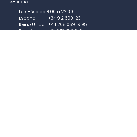
Europa
Lun – Vie de 8:00 a 22:00
España
+34 912 690 123
Reino Unido
+44 208 089 19 95
Francia
+33 973 033 546
Sáb – Dom y festivos de 9:00 a
22:00
España
+34 902 750 460
América del norte
América del sur
Atención al cliente
atencionalcliente@avirato.com
Dpto. comercial
comercial@avirato.com