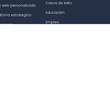
Casos de éxito
o web personalizado
Educación
ltoría estratégica
Empleo
raciones
rsos
emy
ars
rgas
cto