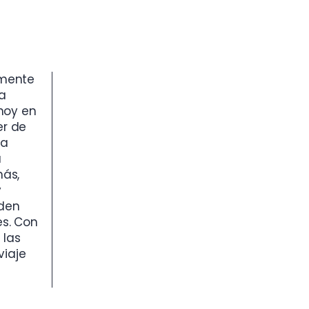
amente
na
hoy en
er de
ra
a
más,
y
eden
es. Con
 las
viaje