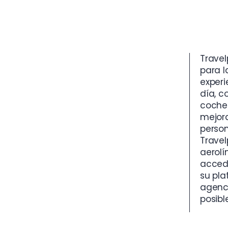
Trave
para l
experi
día, c
coches
mejora
person
Travel
aerolí
accede
su pla
agenci
posible