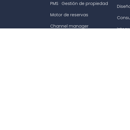
PMS · Gestión de propiedad
Diseñ
Motor de reservas
Consu
Channel manager
Integ
Avirato Intelligence
Recu
Check-in online
Acad
Recepción automática
Webin
RMS · Gestión de ingresos
Desca
Avirato Payments
Conta
Precios inteligentes