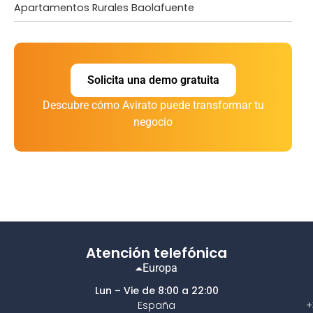
Apartamentos Rurales Baolafuente
Solicita una demo gratuita
Descubre cómo Avirato puede transformar tu
negocio
Atención telefónica
Europa
Lun – Vie de 8:00 a 22:00
España
+