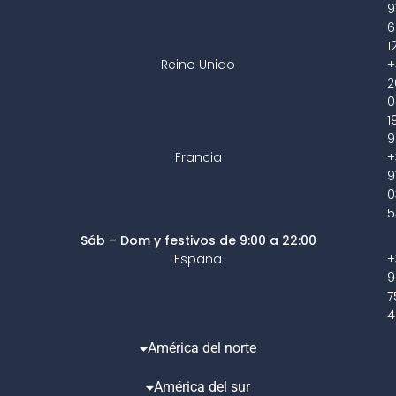
9
6
1
Reino Unido
+
2
0
1
9
Francia
+
9
0
5
Sáb – Dom y festivos de 9:00 a 22:00
España
+
9
7
4
América del norte
América del sur