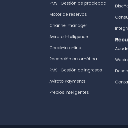
PMS · Gestión de propiedad
Diseñ
Motor de reservas
Consu
Channel manager
Integ
Avirato Intelligence
Recu
Check-in online
Acad
Recepción automática
Webin
RMS · Gestión de ingresos
Desca
Avirato Payments
Conta
Precios inteligentes