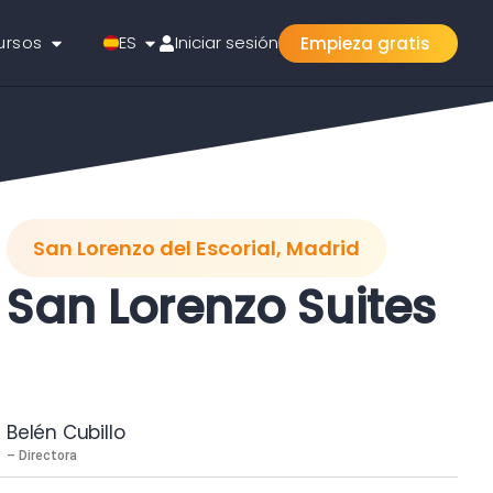
ursos
ES
Iniciar sesión
Empieza gratis
San Lorenzo del Escorial, Madrid
San Lorenzo Suites
Belén Cubillo
– Directora