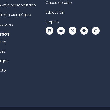
Casos de éxito
o web personalizado
Educación
ltoría estratégica
Empleo
raciones
rsos
emy
ars
rgas
cto