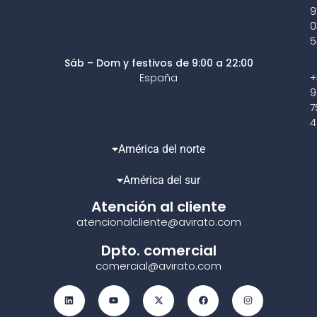
9
0
5
Sáb – Dom y festivos de 9:00 a 22:00
España
+
9
7
4
América del norte
América del sur
Atención al cliente
atencionalcliente@avirato.com
Dpto. comercial
comercial@avirato.com