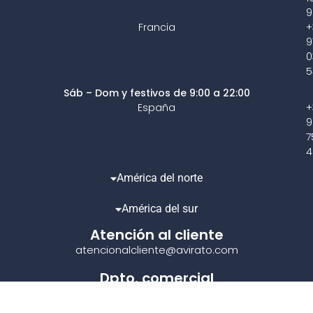
9
Francia
+
9
0
5
Sáb – Dom y festivos de 9:00 a 22:00
España
+
9
7
4
América del norte
América del sur
Atención al cliente
atencionalcliente@avirato.com
Dpto. comercial
comercial@avirato.com