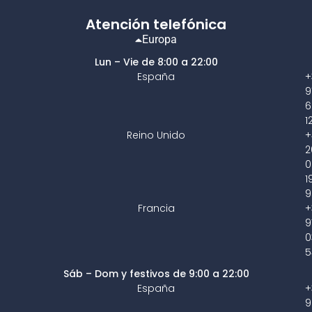
Atención telefónica
Europa
Lun – Vie de 8:00 a 22:00
España
+
9
6
1
Reino Unido
+
2
0
1
9
Francia
+
9
0
5
Sáb – Dom y festivos de 9:00 a 22:00
España
+
9