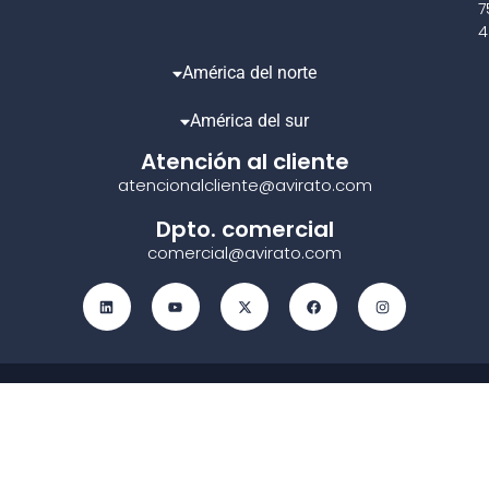
7
4
América del norte
América del sur
Atención al cliente
atencionalcliente@avirato.com
Dpto. comercial
comercial@avirato.com
Aviso legal
|
Política de Privacidad
|
Política de Cookies